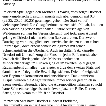
Aufstieg.
Im ersten Spiel gegen den Meister aus Waldgirmes zeigte Driedorf
eine kämpferische Leistung, musste sich aber dennoch mit 0:3
(22:25, 20:25, 20:25) geschlagen geben. Der Start verlief
vielversprechend: Die Gastgeberinnen setzten sich früh ab, konnten
den Vorsprung jedoch nicht halten. Starke Aufschläge von
Waldgirmes sorgten für Verunsicherung, und trotz einer Auszeit
gelang es Driedorf nicht mehr, den Satz zu drehen. Der zweite
Durchgang war ausgeglichener, entwickelte sich zu einem echten
Spitzenspiel, doch erneut behielt Waldgirmes mit seinen
Schnellangriffen die Oberhand. Auch im dritten Satz kämpfte
Driedorf mit Unterstützung der Fans um jeden Ball, musste aber
letztlich die Überlegenheit des Meisters anerkennen.
Mit der Niederlage im Rücken ging es im zweiten Spiel gegen
Rauschenberg um alles – der Sieger würde den zweiten Platz und
damit den Aufstieg in die Bezirksliga sichern. Driedorf zeigte sich
von Beginn an konzentriert und entschlossen. Dank präzisem
Zuspiel wurden die Angreiferinnen immer wieder gefährlich in
Szene gesetzt. Besonders über die Außenposition gelangen sowohl
harte Schmetterschläge als auch clever platzierte Bälle. Der erste
Satz ging souverän mit 25:18 an Driedorf.
Im zweiten Satz hatte Driedorf zunächst Probleme,
Unstimmigkeiten in der Annahme und Abwehr führten zu einer