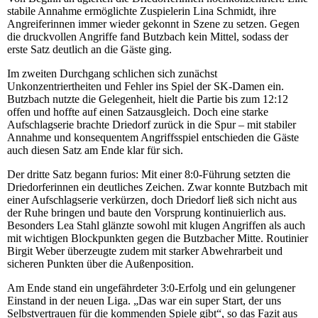
stabile Annahme ermöglichte Zuspielerin Lina Schmidt, ihre
Angreiferinnen immer wieder gekonnt in Szene zu setzen. Gegen
die druckvollen Angriffe fand Butzbach kein Mittel, sodass der
erste Satz deutlich an die Gäste ging.
Im zweiten Durchgang schlichen sich zunächst
Unkonzentriertheiten und Fehler ins Spiel der SK-Damen ein.
Butzbach nutzte die Gelegenheit, hielt die Partie bis zum 12:12
offen und hoffte auf einen Satzausgleich. Doch eine starke
Aufschlagserie brachte Driedorf zurück in die Spur – mit stabiler
Annahme und konsequentem Angriffsspiel entschieden die Gäste
auch diesen Satz am Ende klar für sich.
Der dritte Satz begann furios: Mit einer 8:0-Führung setzten die
Driedorferinnen ein deutliches Zeichen. Zwar konnte Butzbach mit
einer Aufschlagserie verkürzen, doch Driedorf ließ sich nicht aus
der Ruhe bringen und baute den Vorsprung kontinuierlich aus.
Besonders Lea Stahl glänzte sowohl mit klugen Angriffen als auch
mit wichtigen Blockpunkten gegen die Butzbacher Mitte. Routinier
Birgit Weber überzeugte zudem mit starker Abwehrarbeit und
sicheren Punkten über die Außenposition.
Am Ende stand ein ungefährdeter 3:0-Erfolg und ein gelungener
Einstand in der neuen Liga. „Das war ein super Start, der uns
Selbstvertrauen für die kommenden Spiele gibt“, so das Fazit aus