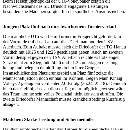
Beim Hessenjugendpokal der U16-Volleyballer zeigten die
Nachwuchsteams des SK Driedorf engagierte Leistungen –
besonders die Mädchen sorgten für ein sportliches Ausrufezeichen.
Jungen: Platz fünf nach durchwachsenem Turnierverlauf
Die männliche U16 war beim Turnier in Freigericht gefordert. In
der Vorrunde traf das Team auf die TG Hanau und den TSV
Auerbach. Zum Auftakt mussten sich die Driedorfer der TG Hanau
deutlich mit 19:25 und 12:25 geschlagen geben. Auch im zweiten
Vorrundenspiel gegen den TSV Auerbach reichte es trotz enger
Sätze nicht zum Sieg, mit 24:26 und 21:25 unterlagen die Jungs
knapp und belegten damit Rang drei in ihrer Gruppe.
Im anschließenden Platzierungsspiel um Platz fünf zeigte die
Mannschaft jedoch noch einmal ihr Können. Gegen Main Kinzig
Volleys 2 gelang ein verdienter 2:0-Erfolg (26:24, 25:18). Dennoch
blieb das Gefühl, dass an diesem Tag mehr möglich gewesen wäre,
das Team konnte sein volles Potenzial nicht konstant abrufen. Die
zweite Driedorfer Mannschaft musste krankheitsbedingt kurzfristig
absagen.
Mädchen: Starke Leistung und Silbermedaille
Deutlich erfolgreicher verlief das Turnier für die weibliche U16 in