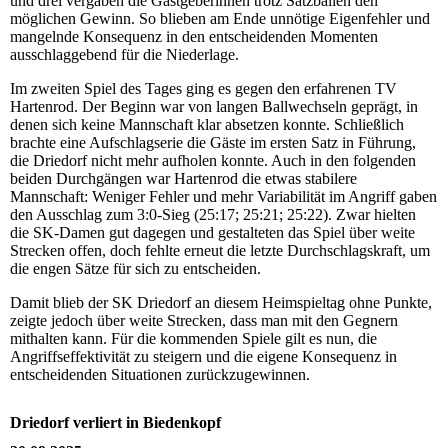
und drei vergaben die Gastgeberinnen trotz Satzbällen den
möglichen Gewinn. So blieben am Ende unnötige Eigenfehler und
mangelnde Konsequenz in den entscheidenden Momenten
ausschlaggebend für die Niederlage.
Im zweiten Spiel des Tages ging es gegen den erfahrenen TV
Hartenrod. Der Beginn war von langen Ballwechseln geprägt, in
denen sich keine Mannschaft klar absetzen konnte. Schließlich
brachte eine Aufschlagserie die Gäste im ersten Satz in Führung,
die Driedorf nicht mehr aufholen konnte. Auch in den folgenden
beiden Durchgängen war Hartenrod die etwas stabilere
Mannschaft: Weniger Fehler und mehr Variabilität im Angriff gaben
den Ausschlag zum 3:0-Sieg (25:17; 25:21; 25:22). Zwar hielten
die SK-Damen gut dagegen und gestalteten das Spiel über weite
Strecken offen, doch fehlte erneut die letzte Durchschlagskraft, um
die engen Sätze für sich zu entscheiden.
Damit blieb der SK Driedorf an diesem Heimspieltag ohne Punkte,
zeigte jedoch über weite Strecken, dass man mit den Gegnern
mithalten kann. Für die kommenden Spiele gilt es nun, die
Angriffseffektivität zu steigern und die eigene Konsequenz in
entscheidenden Situationen zurückzugewinnen.
Driedorf verliert in Biedenkopf