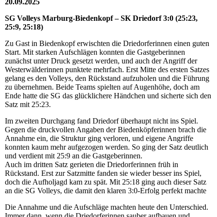
20.09.2025
SG Volleys Marburg-Biedenkopf – SK Driedorf 3:0 (25:23,
25:9, 25:18)
Zu Gast in Biedenkopf erwischten die Driedorferinnen einen guten
Start. Mit starken Aufschlägen konnten die Gastgeberinnen
zunächst unter Druck gesetzt werden, und auch der Angriff der
Westerwälderinnen punktete mehrfach. Erst Mitte des ersten Satzes
gelang es den Volleys, den Rückstand aufzuholen und die Führung
zu übernehmen. Beide Teams spielten auf Augenhöhe, doch am
Ende hatte die SG das glücklichere Händchen und sicherte sich den
Satz mit 25:23.
Im zweiten Durchgang fand Driedorf überhaupt nicht ins Spiel.
Gegen die druckvollen Angaben der Biedenköpferinnen brach die
Annahme ein, die Struktur ging verloren, und eigene Angriffe
konnten kaum mehr aufgezogen werden. So ging der Satz deutlich
und verdient mit 25:9 an die Gastgeberinnen.
Auch im dritten Satz gerieten die Driedorferinnen früh in
Rückstand. Erst zur Satzmitte fanden sie wieder besser ins Spiel,
doch die Aufholjagd kam zu spät. Mit 25:18 ging auch dieser Satz
an die SG Volleys, die damit den klaren 3:0-Erfolg perfekt machte
Die Annahme und die Aufschläge machten heute den Unterschied.
Immer dann, wenn die Driedorferinnen sauber aufbauen und