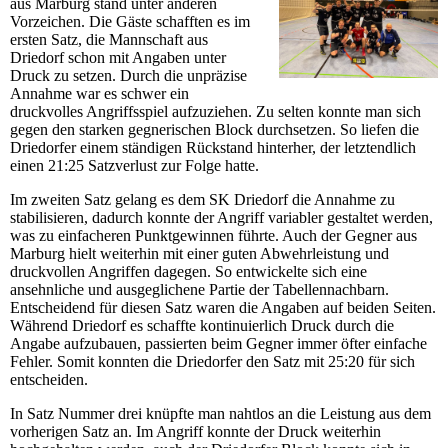
aus Marburg stand unter anderen
Vorzeichen. Die Gäste schafften es im
ersten Satz, die Mannschaft aus
Driedorf schon mit Angaben unter
Druck zu setzen. Durch die unpräzise
Annahme war es schwer ein
druckvolles Angriffsspiel aufzuziehen. Zu selten konnte man sich
gegen den starken gegnerischen Block durchsetzen. So liefen die
Driedorfer einem ständigen Rückstand hinterher, der letztendlich
einen 21:25 Satzverlust zur Folge hatte.
Im zweiten Satz gelang es dem SK Driedorf die Annahme zu
stabilisieren, dadurch konnte der Angriff variabler gestaltet werden,
was zu einfacheren Punktgewinnen führte. Auch der Gegner aus
Marburg hielt weiterhin mit einer guten Abwehrleistung und
druckvollen Angriffen dagegen. So entwickelte sich eine
ansehnliche und ausgeglichene Partie der Tabellennachbarn.
Entscheidend für diesen Satz waren die Angaben auf beiden Seiten.
Während Driedorf es schaffte kontinuierlich Druck durch die
Angabe aufzubauen, passierten beim Gegner immer öfter einfache
Fehler. Somit konnten die Driedorfer den Satz mit 25:20 für sich
entscheiden.
In Satz Nummer drei knüpfte man nahtlos an die Leistung aus dem
vorherigen Satz an. Im Angriff konnte der Druck weiterhin