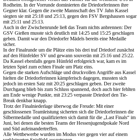
Rodheim. In der Vorrunde dominierten die Driedorferinnen ihre
Gegner klar. Gegen die zweite Mannschaft des TV Jahn Kassel
siegten sie mit 25:18 und 25:13, gegen den FSV Bergshausen sogar
mit 25:11 und 25:13.
Auch in der Zwischenrunde ließ das Team nichts anbrennen: Der
GSV Gießen musste sich deutlich mit 14:25 und 15:25 geschlagen
geben. Damit war den Driedorfer Mädels bereits eine Medaille
sicher.
In der Finalrunde um die Plätze eins bis drei traf Driedorf zunächst
auf den Hünfelder SV und gewann souverän mit 25:16 und 25:22.
Da Kassel ebenfalls gegen Hünfeld erfolgreich war, kam es im
letzten Spiel zum echten Finale um Platz eins.
Gegen die starken Aufschläge und druckvollen Angriffe aus Kassel
hielten die Driedorferinnen kämpferisch dagegen, mussten sich
jedoch im ersten Satz mit 20:25 geschlagen geben. Der zweite
Durchgang blieb bis zum Schluss spannend, doch auch hier fehlten
am Ende wenige Punkte, mit 23:25 verpasste Driedorf den Tie-
Break denkbar knapp.
Trotz der Finalniederlage überwog die Freude: Mit einer
geschlossenen Teamleistung sicherten sich die Driedorferinnen die
Silbermedaille und qualifizierten sich damit für die „Last Finals“ im
Juni, bei denen die besten Teams der Hessenjugendpokale Nord
und Süd aufeinandertreffen.
Alle Wettbewerbe wurden im Modus vier gegen vier auf einem
verkleinerten Spielfeld ausgetragen.