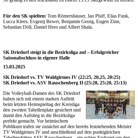
Für den SK spielten:
Tom Römershäuser, Jan Pfaff, Elias Funk,
Lucca Klees, Evgenij Bewer, Benjamin Georg, Eugen Zinn,
Sebastian Döll, Daniel Hees und Albert Shala.
SK Driedorf steigt in die Bezirksliga auf – Erfolgreicher
Saisonabschluss in eigener Halle
15.03.2025
SK Driedorf vs. TV Waldgirmes IV (22:25, 20,25, 20:25)
SK Driedorf vs. ASV Rauschenberg II (25:28, 25:20, 25:13)
Die Volleyball-Damen des SK Driedorf
haben sich mit einem starken Auftritt
beim letzten Heimspieltag der Kreisliga
den zweiten Tabellenplatz gesichert und
damit den Aufstieg in die Bezirksliga
perfekt gemacht. Vor heimischem
Publikum trafen sie zunächst auf den bereits feststehenden Meister
TV Waldgirmes IV und anschließend auf den punktgleichen
Tabellendritten ASV Rauschenberg – ein echtes Endspiel um den