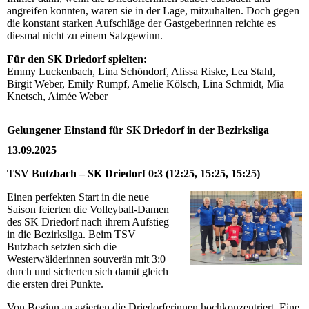
angreifen konnten, waren sie in der Lage, mitzuhalten. Doch gegen
die konstant starken Aufschläge der Gastgeberinnen reichte es
diesmal nicht zu einem Satzgewinn.
Für den SK Driedorf spielten:
Emmy Luckenbach, Lina Schöndorf, Alissa Riske, Lea Stahl,
Birgit Weber, Emily Rumpf, Amelie Kölsch, Lina Schmidt, Mia
Knetsch, Aimée Weber
Gelungener Einstand für SK Driedorf in der Bezirksliga
13.09.2025
TSV Butzbach – SK Driedorf 0:3 (12:25, 15:25, 15:25)
Einen perfekten Start in die neue
Saison feierten die Volleyball-Damen
des SK Driedorf nach ihrem Aufstieg
in die Bezirksliga. Beim TSV
Butzbach setzten sich die
Westerwälderinnen souverän mit 3:0
durch und sicherten sich damit gleich
die ersten drei Punkte.
Von Beginn an agierten die Driedorferinnen hochkonzentriert. Eine