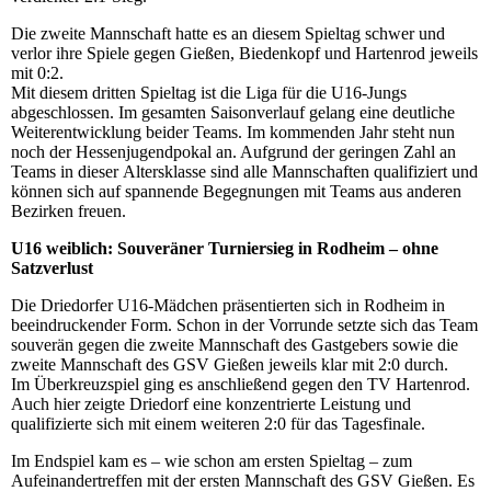
Die zweite Mannschaft hatte es an diesem Spieltag schwer und
verlor ihre Spiele gegen Gießen, Biedenkopf und Hartenrod jeweils
mit 0:2.
Mit diesem dritten Spieltag ist die Liga für die U16-Jungs
abgeschlossen. Im gesamten Saisonverlauf gelang eine deutliche
Weiterentwicklung beider Teams. Im kommenden Jahr steht nun
noch der Hessenjugendpokal an. Aufgrund der geringen Zahl an
Teams in dieser Altersklasse sind alle Mannschaften qualifiziert und
können sich auf spannende Begegnungen mit Teams aus anderen
Bezirken freuen.
U16 weiblich: Souveräner Turniersieg in Rodheim – ohne
Satzverlust
Die Driedorfer U16-Mädchen präsentierten sich in Rodheim in
beeindruckender Form. Schon in der Vorrunde setzte sich das Team
souverän gegen die zweite Mannschaft des Gastgebers sowie die
zweite Mannschaft des GSV Gießen jeweils klar mit 2:0 durch.
Im Überkreuzspiel ging es anschließend gegen den TV Hartenrod.
Auch hier zeigte Driedorf eine konzentrierte Leistung und
qualifizierte sich mit einem weiteren 2:0 für das Tagesfinale.
Im Endspiel kam es – wie schon am ersten Spieltag – zum
Aufeinandertreffen mit der ersten Mannschaft des GSV Gießen. Es