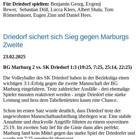
Für Driedorf spielten:
Benjamin Georg, Evgenij
Bewer, Sebastian Döll, Lucca Klees, Albert Shala, Tom
Römershäuser, Eugen Zinn und Daniel Hees.
Driedorf sichert sich Sieg gegen Marburgs
Zweite
23.02.2025
BG Marburg 2 vs. SK Driedorf 1:3 (19:25, 7:25, 25:14, 22:25)
Die Volleyballer des SK Driedorf haben in der Bezirksliga einen
wichtigen 3:1-Erfolg gegen die zweite Mannschaft der BG
Marburg eingefahren. Trotz zahlreicher Ausfälle - drei ehemalige
Spieler mussten reaktiviert werden - zeigte Driedorf eine starke
Leistung und liess dem Tabellenletzten kaum eine Chance.
Schon im ersten Satz wurde deutlich, dass Driedorf trotz der
ungewohnten Mannschaftsaufstellung überlegen war. Eine stabile
Annahme und druckvolle Angriffe führten zu einem souveränen
25:19. Im zweiten Satz lief für die Gäste dann alles perfekt:
Marburg fand kein Mittel gegen das starke Spiel der Driedorfer und
wurde mit 7:25 regelrecht überrannt.