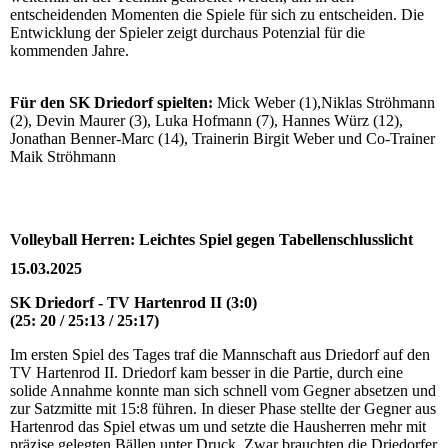
entscheidenden Momenten die Spiele für sich zu entscheiden. Die
Entwicklung der Spieler zeigt durchaus Potenzial für die
kommenden Jahre.
Für den SK Driedorf spielten:
Mick Weber (1),Niklas Ströhmann
(2), Devin Maurer (3), Luka Hofmann (7), Hannes Würz (12),
Jonathan Benner-Marc (14), Trainerin Birgit Weber und Co-Trainer
Maik Ströhmann
Volleyball Herren: Leichtes Spiel gegen Tabellenschlusslicht
15.03.2025
SK Driedorf - TV Hartenrod II (3:0)
(25: 20 / 25:13 / 25:17)
Im ersten Spiel des Tages traf die Mannschaft aus Driedorf auf den
TV Hartenrod II. Driedorf kam besser in die Partie, durch eine
solide Annahme konnte man sich schnell vom Gegner absetzen und
zur Satzmitte mit 15:8 führen. In dieser Phase stellte der Gegner aus
Hartenrod das Spiel etwas um und setzte die Hausherren mehr mit
präzise gelegten Bällen unter Druck. Zwar brauchten die Driedorfer