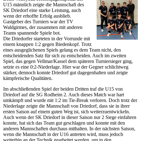
U15 männlich zeigte die Mannschaft des
SK Driedorf eine starke Leistung, auch
wenn der erhoffte Erfolg ausblieb.
Gastgeber des Turniers war der TV
Waldgirmes, der zusammen mit anderen
Teams spannende Spiele bot.
Die Driedorfer starteten in der Vorrunde mit
einem knappen 1:2 gegen Biedenkopf. Trotz
eines ausgeglichenen Spiels gelang es dem Team nicht, den
entscheidenden Satz für sich zu entscheiden. Auch im zweiten
Spiel, das gegen Vellmar/Kassel dem späteren Turniersieger ging,
setzte es eine 0:2-Niederlage. Hier war der Gegner schlichtweg
stärker, dennoch konnte Driedorf gut dagegenhalten und zeigte
kämpferische Qualitäten.
Im abschließenden Spiel der beiden Dritten traf die U15 von
Driedorf auf die SG Rodheim 2. Auch dieses Match war hart
umkämpft und wurde mit 1:2 im Tie-Break verloren. Doch trotz der
Niederlage zeigte die Mannschaft von Driedorf, dass sie in ihrer
ersten Saison auf einem guten Weg ist, sich weiterzuentwickeln.
Auch wenn der SK Driedorf in dieser Saison nur 2 Siege einfahren
konnte, hat sich das Team gut geschlagen und konnte mit den
anderen Mannschaften durchaus mithalten. In der nächsten Saison,
wenn die Mannschaft in der U16 antreten wird, muss jedoch
weiterhin an der Technik gearbeitet werden, um in den