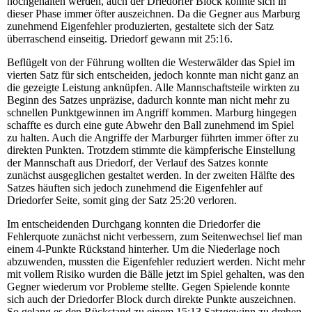
hochgehalten werden, auch der Driedorfer Block konnte sich in
dieser Phase immer öfter auszeichnen. Da die Gegner aus Marburg
zunehmend Eigenfehler produzierten, gestaltete sich der Satz
überraschend einseitig. Driedorf gewann mit 25:16.
Beflügelt von der Führung wollten die Westerwälder das Spiel im
vierten Satz für sich entscheiden, jedoch konnte man nicht ganz an
die gezeigte Leistung anknüpfen. Alle Mannschaftsteile wirkten zu
Beginn des Satzes unpräzise, dadurch konnte man nicht mehr zu
schnellen Punktgewinnen im Angriff kommen. Marburg hingegen
schaffte es durch eine gute Abwehr den Ball zunehmend im Spiel
zu halten. Auch die Angriffe der Marburger führten immer öfter zu
direkten Punkten. Trotzdem stimmte die kämpferische Einstellung
der Mannschaft aus Driedorf, der Verlauf des Satzes konnte
zunächst ausgeglichen gestaltet werden. In der zweiten Hälfte des
Satzes häuften sich jedoch zunehmend die Eigenfehler auf
Driedorfer Seite, somit ging der Satz 25:20 verloren.
Im entscheidenden Durchgang konnten die Driedorfer die
Fehlerquote zunächst nicht verbessern, zum Seitenwechsel lief man
einem 4-Punkte Rückstand hinterher. Um die Niederlage noch
abzuwenden, mussten die Eigenfehler reduziert werden. Nicht mehr
mit vollem Risiko wurden die Bälle jetzt im Spiel gehalten, was den
Gegner wiederum vor Probleme stellte. Gegen Spielende konnte
sich auch der Driedorfer Block durch direkte Punkte auszeichnen.
So gelang es den Rückstand zu einem 15:13 Satzgewinn zu drehen.