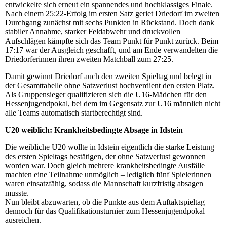
entwickelte sich erneut ein spannendes und hochklassiges Finale.
Nach einem 25:22-Erfolg im ersten Satz geriet Driedorf im zweiten
Durchgang zunächst mit sechs Punkten in Rückstand. Doch dank
stabiler Annahme, starker Feldabwehr und druckvollen
Aufschlägen kämpfte sich das Team Punkt für Punkt zurück. Beim
17:17 war der Ausgleich geschafft, und am Ende verwandelten die
Driedorferinnen ihren zweiten Matchball zum 27:25.
Damit gewinnt Driedorf auch den zweiten Spieltag und belegt in
der Gesamttabelle ohne Satzverlust hochverdient den ersten Platz.
Als Gruppensieger qualifizieren sich die U16-Mädchen für den
Hessenjugendpokal, bei dem im Gegensatz zur U16 männlich nicht
alle Teams automatisch startberechtigt sind.
U20 weiblich: Krankheitsbedingte Absage in Idstein
Die weibliche U20 wollte in Idstein eigentlich die starke Leistung
des ersten Spieltags bestätigen, der ohne Satzverlust gewonnen
worden war. Doch gleich mehrere krankheitsbedingte Ausfälle
machten eine Teilnahme unmöglich – lediglich fünf Spielerinnen
waren einsatzfähig, sodass die Mannschaft kurzfristig absagen
musste.
Nun bleibt abzuwarten, ob die Punkte aus dem Auftaktspieltag
dennoch für das Qualifikationsturnier zum Hessenjugendpokal
ausreichen.